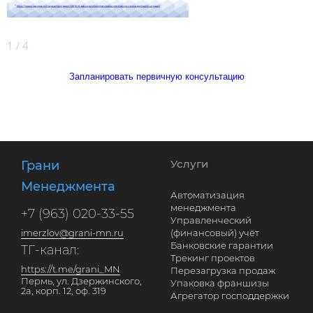
1
/
4
2
Запланировать первичную консультацию
Услуги
Грани
Менеджмента
Автоматизация
менеджмента
+7 (963) 020-33-55
Управленческий
imerzlov@grani-mn.ru
(финансовый) учёт
Банковские гарантии
ТГ-канал:
Трекинг проектов
https://t.me/grani_MN
Перезагрузка продаж
Пермь, ул. Дзержинского,
Упаковка франшизы
2а, корп. 12, оф. 319
Агрегатор господдержки